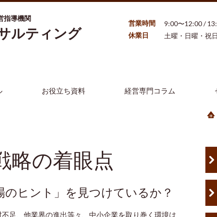
営指導機関
営業時間
9:00〜12:00 / 1
ンサルティング
休業日
土曜・日曜・祝
ル
お役立ち資料
経営専門コラム
戦略の着眼点
場のヒント」を見つけているか？
材不足、他業界の進出等々、中小企業を取り巻く環境は