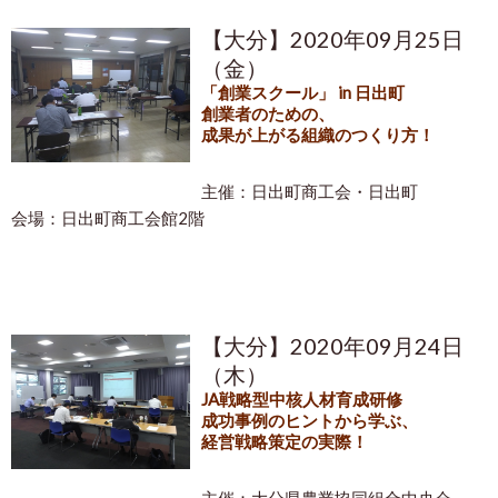
【大分】2020年09月25日
（金）
「創業スクール」 in 日出町
創業者のための、
成果が上がる組織のつくり方！
主催：日出町商工会・日出町
会場：日出町商工会館2階
【大分】2020年09月24日
（木）
JA戦略型中核人材育成研修
成功事例のヒントから学ぶ、
経営
戦略策定の実際！