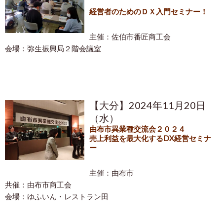
経営者のためのＤＸ入門セミナー！
主催：佐伯市番匠商工会
会場：弥生振興局２
階会議室
【大分】2024年11月20日
（水）
由布市異業種交流会２０２４
売上利益を最大化するDX経営セミナ
ー
主催：由布市
共催：由布市商工会
会場：ゆふいん・レストラン田