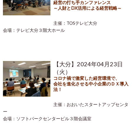
経営の打ち手カンファレンス
～人財とDX活用による経営戦略～
主催：TOSテレビ大分
会場：テレビ大分３階大ホール
【大分】2024年04月23日
（火）
コロナ禍で激変した経営環境で、
会社を進化させる中小企業のＤＸ導入
法！
主催：おおいたスタートアップセンタ
ー
会場：ソフトパークセンタービル３階会議室