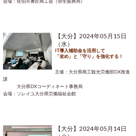
会場：佐伯市番匠商工会（弥生振興局）
【大分】2024年05月15日
（水）
IT導入補助金を活用して
「攻め」と「守り」を強化する！
主催：大分県
商工観光労働部DX推進
課
大分県
DXコーディネート事務局
会場：ソレイユ大分県労働福祉会館
【大分】2024年05月14日