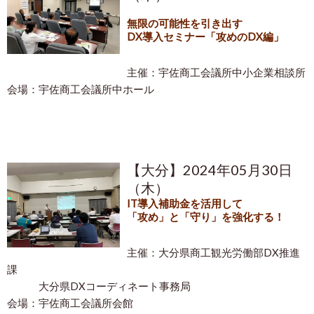
無限の可能性を引き出す
DX導入セミナー「攻めのDX編」
主催：宇佐商工会議所中小企業相談所
会場：宇佐商工会議所中ホール
【大分】2024年05月30日
（木）
IT導入補助金を活用して
「攻め」と「守り」を強化する！
主催：大分県
商工観光労働部DX推進
課
大分県
DXコーディネート事務局
会場：宇佐商工会議所会館