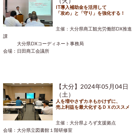
（火）
IT導入補助金を活用して
「攻め」と「守り」を強化する！
主催：大分県
商工観光労働部DX推進
課
大分県
DXコーディネート事務局
会場：日田商工会議所
【大分】2024年05月04日
（土）
人を増やさずカネもかけずに、
売上利益を最大化するＤＸのススメ
主催：大分県よろず支援拠点
会場：大分県立図書館１階研修室