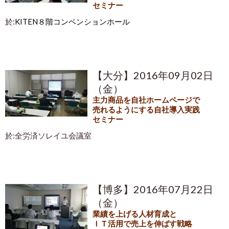
セミナー
於:
KITEN８階コンベンションホール
【大分】2016年09月02日
（金）
主力商品を自社ホームページで
売れるようにする自社導入実践
セミナー
於:全労済ソレイユ会議室
【博多】2016年07月22日
（金）
業績を上げる人材育成と
ＩＴ活用で売上を伸ばす戦略