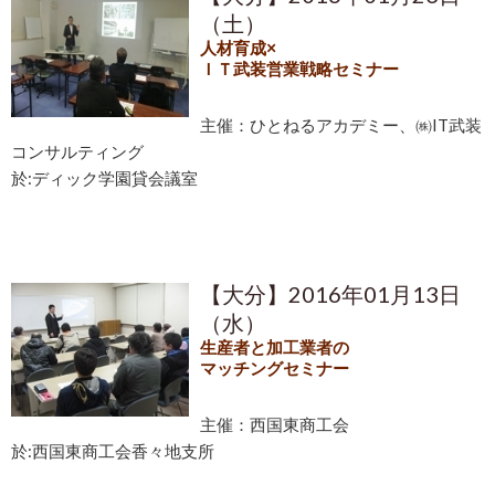
（土）
人材育成×
ＩＴ武装営業戦略セミナー
主催：ひとねるアカデミー、㈱IT武装
コンサルティング
於:ディック学園貸会議室
【大分】2016年01月13日
（水）
生産者と加工業者の
マッチングセミナー
主催：西国東商工会
於:西国東商工会香々地支所