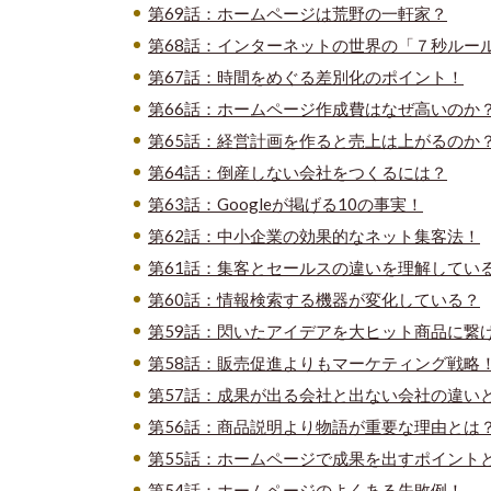
第69話：ホームページは荒野の一軒家？
第68話：インターネットの世界の「７秒ルー
第67話：時間をめぐる差別化のポイント！
第66話：ホームページ作成費はなぜ高いのか
第65話：経営計画を作ると売上は上がるのか
第64話：倒産しない会社をつくるには？
第63話：Googleが掲げる10の事実！
第62話：中小企業の効果的なネット集客法！
第61話：集客とセールスの違いを理解してい
第60話：情報検索する機器が変化している？
第59話：閃いたアイデアを大ヒット商品に繋
第58話：販売促進よりもマーケティング戦略
第57話：成果が出る会社と出ない会社の違い
第56話：商品説明より物語が重要な理由とは
第55話：ホームページで成果を出すポイント
第54話：ホームページのよくある失敗例！