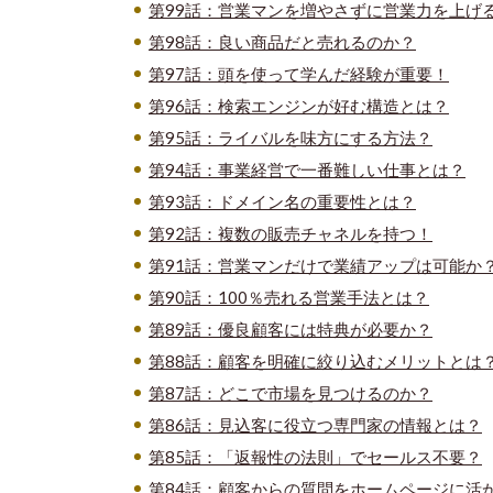
第99話：営業マンを増やさずに営業力を上げ
第98話：良い商品だと売れるのか？
第97話：頭を使って学んだ経験が重要！
第96話：検索エンジンが好む構造とは？
第95話：ライバルを味方にする方法？
第94話：事業経営で一番難しい仕事とは？
第93話：ドメイン名の重要性とは？
第92話：複数の販売チャネルを持つ！
第91話：営業マンだけで業績アップは可能か
第90話：100％売れる営業手法とは？
第89話：優良顧客には特典が必要か？
第88話：顧客を明確に絞り込むメリットとは
第87話：どこで市場を見つけるのか？
第86話：見込客に役立つ専門家の情報とは？
第85話：「返報性の法則」でセールス不要？
第84話：顧客からの質問をホームページに活