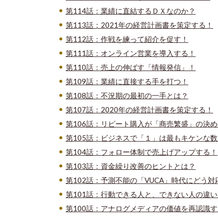
第114話：業績に直結するＤＸなのか？
第113話：2021年の経営計画書を策定する！
第112話：作戦を練って紹介を促す！
第111話：オンライン営業を導入する！
第110話：売上の伸ばす「情報発信」！
第109話：業績に直接する手を打つ！
第108話：不況期の最初の一手とは？
第107話：2020年の経営計画書を策定する！
第106話：リピート購入が「商売繁盛」の決
第105話：ビジネスで「１」は最もキケンな
第104話：フォロー体制で売上げアップする！
第103話：資金繰り改善のヒントとは？
第102話：予測不能の「VUCA」時代にどう
第101話：行動できる人と、できない人の違
第100話：アナログメディアの価値を再認識