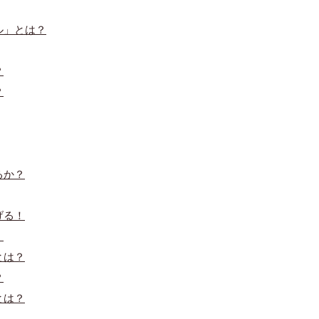
ル」とは？
？
？
るか？
げる！
！
とは？
？
とは？