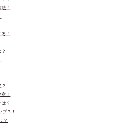
方法！
？
？
する！
は？
？
代？
注意！
とは？
ップ３！
は？