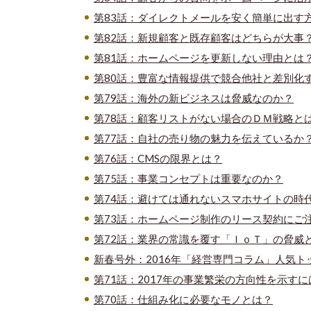
第83話：ダイレクトメールを安く簡単に出す
第82話：新規顧客と既存顧客はどちらが大事
第81話：ホームページを更新しない理由とは
第80話：豊富な情報提供で競合他社と差別化
第79話：海外の新ビジネスは脅威なのか？
第78話：顧客リストがない場合のＤＭ戦略と
第77話：自社の売り物の魅力を伝えているか
第76話：CMSの限界とは？
第75話：事業コンセプトは重要なのか？
第74話：避けては通れないスマホサイトの時
第73話：ホームページ制作のリース契約にご
第72話：業界の常識を覆す「ＩｏＴ」の脅威
新春号外：2016年「経営専門コラム」人気ト
第71話：2017年の事業繁栄の方向性を示すに
第70話：仕組み化に必要なモノとは？