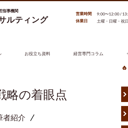
営指導機関
営業時間
9:00〜12:00 / 1
ンサルティング
休業日
土曜・日曜・祝
ル
お役立ち資料
経営専門コラム
戦略の着眼点
筆者紹介