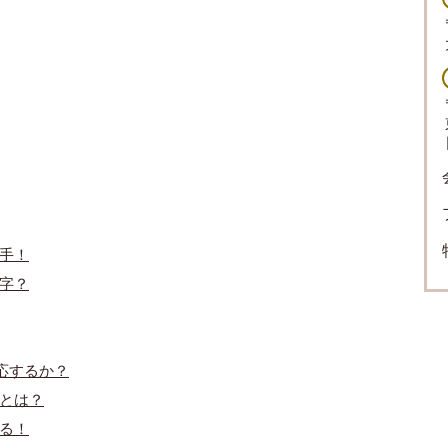
め手！
数字？
対応するか？
いとは？
する！