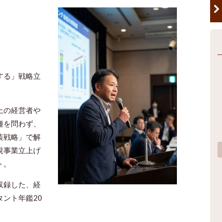
する」戦略立
上の経営者や
種を問わず、
装戦略」で解
規事業立上げ
ト。
収録した、経
ント年鑑20