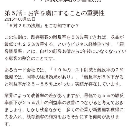
第５話：お客を虜にすることの重要性
2015年08月05日
「５対２５の法則」をご存知ですか？
この法則は、既存顧客の離反率を５％改善できれば、収益が
最低でも２５％改善する、というビジネス経験則です。「顧
客離反率」とは、自社の顧客名簿から1年後にいなくなってい
る顧客の割合のことです。
あるカード会社では、「１０％のコスト削減と離反率の２％
低減では、同等の経済効果があり」、「離反率が５％下がる
と利益率が２５～８５％上がった」実績が存在しています。
業界によって改善率の差がありますが、最低でも５％の離反
率低下が２５％以上の利益率の改善につながると考えておき
ましょう。しかし残念ながら、多くの企業が新規顧客獲得に
力を入れ、既存顧客の維持をおろそかにする傾向がありま
す。