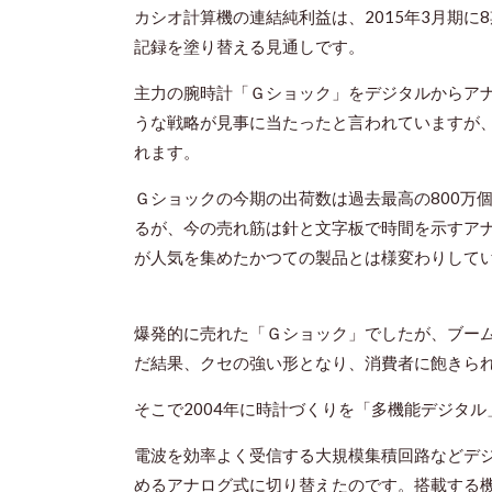
カシオ計算機の連結純利益は、2015年3月期に
記録を塗り替える見通しです。
主力の腕時計「Ｇショック」をデジタルからア
うな戦略が見事に当たったと言われていますが
れます。
Ｇショックの今期の出荷数は過去最高の800万個
るが、今の売れ筋は針と文字板で時間を示すア
が人気を集めたかつての製品とは様変わりして
爆発的に売れた「Ｇショック」でしたが、ブー
だ結果、クセの強い形となり、消費者に飽きら
そこで2004年に時計づくりを「多機能デジタ
電波を効率よく受信する大規模集積回路などデ
めるアナログ式に切り替えたのです。搭載する