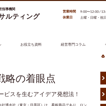
営指導機関
営業時間
9:00〜12:00 / 1
ンサルティング
休業日
土曜・日曜・祝
ル
お役立ち資料
経営専門コラム
戦略の着眼点
ービスを生むアイデア発想法！
会社博水社（東京・目黒区）は、看板商品であり、ロン