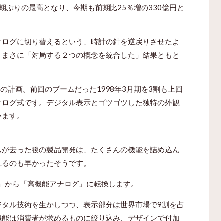
8期ぶりの最高となり、今期も前期比25％増の330億円と
ナログに切り替えるという、時計の針を逆戻りさせたよ
、まさに「対局する２つの概念を統合した」結果ともと
の計画。前回のブームだった1998年3月期を3割も上回
ナログ式です。デジタル表示とゴツゴツした独特の外観
います。
ムが去った後の製品開発は、たくさんの機能を詰め込ん
れるのも早かったそうです。
ル」から「高機能アナログ」に転換します。
ジタル技術を生かしつつ、表示部分は世界市場で9割を占
機能は消費者が求めるものに絞り込み、デザインで付加