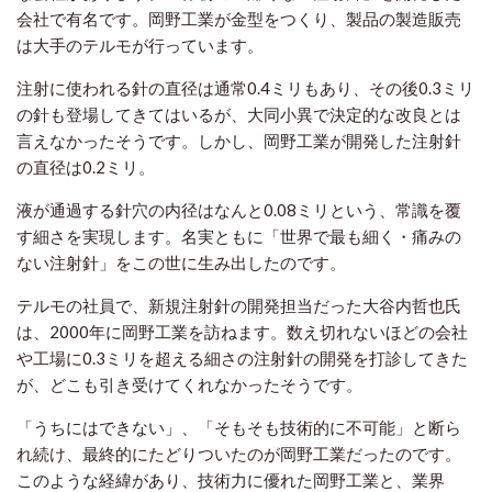
会社で有名です。岡野工業が金型をつくり、製品の製造販売
は大手のテルモが行っています。
注射に使われる針の直径は通常0.4ミリもあり、その後0.3ミリ
の針も登場してきてはいるが、大同小異で決定的な改良とは
言えなかったそうです。しかし、岡野工業が開発した注射針
の直径は0.2ミリ。
液が通過する針穴の内径はなんと0.08ミリという、常識を覆
す細さを実現します。名実ともに「世界で最も細く・痛みの
ない注射針」をこの世に生み出したのです。
テルモの社員で、新規注射針の開発担当だった大谷内哲也氏
は、2000年に岡野工業を訪ねます。数え切れないほどの会社
や工場に0.3ミリを超える細さの注射針の開発を打診してきた
が、どこも引き受けてくれなかったそうです。
「うちにはできない」、「そもそも技術的に不可能」と断ら
れ続け、最終的にたどりついたのが岡野工業だったのです。
このような経緯があり、技術力に優れた岡野工業と、業界