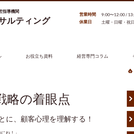
営指導機関
営業時間
9:00〜12:00 / 1
ンサルティング
休業日
土曜・日曜・祝
ル
お役立ち資料
経営専門コラム
戦略の着眼点
もとに、顧客心理を理解する！
のにね！」