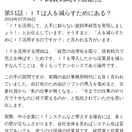
第51話：ＩＴは人を減らすためにある？
2016年07月06日
「ＩＴを活用して、人手に頼らない超効率経営を実現しまし
ょう！」とお伝えしています。そうすると、「人を減らすた
めにＩＴ活用するのですか？」と言われる方がいます。
ＩＴを活用する理由は、「経営の合理化を図り、現有戦力で
売上を伸ばす」ためです。ＩＴを導入したから従業員を減ら
すなんてことは、全くもってナンセンスであり論外です。
この手の質問ですが、前職の会計事務所時代にも良く言われ
ていました。自計化のため会計ソフトの導入を進めると、古
参社員から「私の仕事が無くなる」、「今までの仕事のやり
方で十分なのに何で変えるのか」と抵抗されていたのを思い
出します。
実際、中小企業にＩＴシステムなど導入する場合には、多く
の壁が立ちふさがります。会社全体を見ればシステム化は妥
当であっても、使うのは現場の従業員です。経営者と従業員