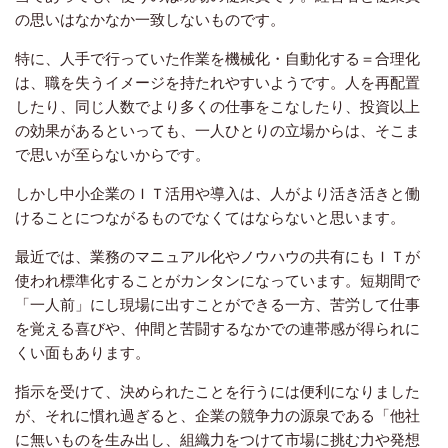
の思いはなかなか一致しないものです。
特に、人手で行っていた作業を機械化・自動化する＝合理化
は、職を失うイメージを持たれやすいようです。人を再配置
したり、同じ人数でより多くの仕事をこなしたり、投資以上
の効果があるといっても、一人ひとりの立場からは、そこま
で思いが至らないからです。
しかし中小企業のＩＴ活用や導入は、人がより活き活きと働
けることにつながるものでなくてはならないと思います。
最近では、業務のマニュアル化やノウハウの共有にもＩＴが
使われ標準化することがカンタンになっています。短期間で
「一人前」にし現場に出すことができる一方、苦労して仕事
を覚える喜びや、仲間と苦闘するなかでの連帯感が得られに
くい面もあります。
指示を受けて、決められたことを行うには便利になりました
が、それに慣れ過ぎると、企業の競争力の源泉である「他社
に無いものを生み出し、組織力をつけて市場に挑む力や発想