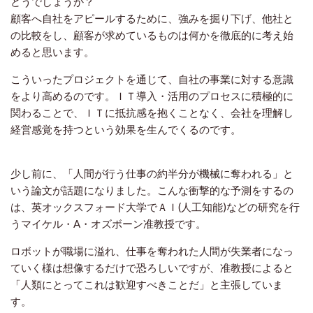
どうでしょうか？
顧客へ自社をアピールするために、強みを掘り下げ、他社と
の比較をし、顧客が求めているものは何かを徹底的に考え始
めると思います。
こういったプロジェクトを通じて、自社の事業に対する意識
をより高めるのです。ＩＴ導入・活用のプロセスに積極的に
関わることで、ＩＴに抵抗感を抱くことなく、会社を理解し
経営感覚を持つという効果を生んでくるのです。
少し前に、「人間が行う仕事の約半分が機械に奪われる」と
いう論文が話題になりました。こんな衝撃的な予測をするの
は、英オックスフォード大学でＡＩ(人工知能)などの研究を行
うマイケル・A・オズボーン准教授です。
ロボットが職場に溢れ、仕事を奪われた人間が失業者になっ
ていく様は想像するだけで恐ろしいですが、准教授によると
「人類にとってこれは歓迎すべきことだ」と主張していま
す。