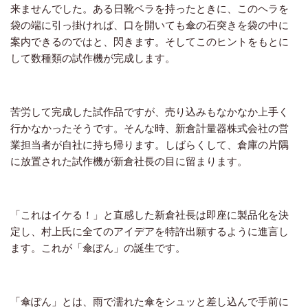
来ませんでした。ある日靴ベラを持ったときに、このヘラを
袋の端に引っ掛ければ、口を開いても傘の石突きを袋の中に
案内できるのではと、閃きます。そしてこのヒントをもとに
して数種類の試作機が完成します。
苦労して完成した試作品ですが、売り込みもなかなか上手く
行かなかったそうです。そんな時、新倉計量器株式会社の営
業担当者が自社に持ち帰ります。しばらくして、倉庫の片隅
に放置された試作機が新倉社長の目に留まります。
「これはイケる！」と直感した新倉社長は即座に製品化を決
定し、村上氏に全てのアイデアを特許出願するように進言し
ます。これが「傘ぽん」の誕生です。
「傘ぽん」とは、雨で濡れた傘をシュッと差し込んで手前に