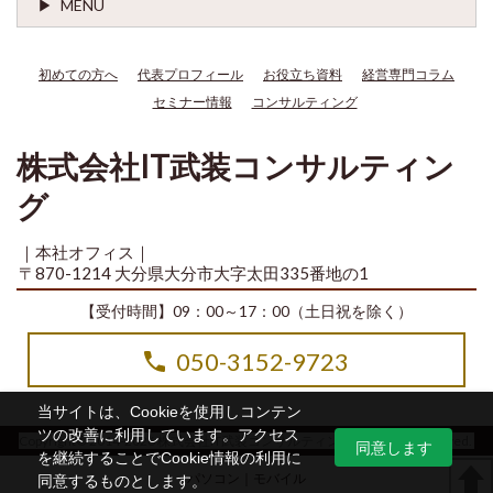
MENU
初めての方へ
代表プロフィール
お役立ち資料
経営専門コラム
セミナー情報
コンサルティング
株式会社IT武装コンサルティン
グ
｜本社オフィス｜
〒870-1214 大分県大分市大字太田335番地の1
【受付時間】09：00～17：00（土日祝を除く）
050-3152-9723
当サイトは、Cookieを使用しコンテン
ツの改善に利用しています。アクセス
Copyright© 2014-2026 株式会社IT武装コンサルティング All Rights Reserved.
同意します
を継続することでCookie情報の利用に
パソコン
｜モバイル
同意するものとします。