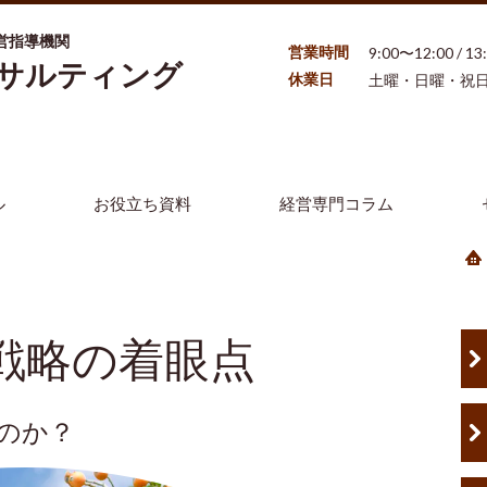
営指導機関
営業時間
9:00〜12:00 / 1
ンサルティング
休業日
土曜・日曜・祝
ル
お役立ち資料
経営専門コラム
戦略の着眼点
のか？