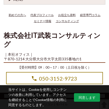
初めての方へ
代表プロフィール
お役立ち資料
経営専門コラム
セミナー情報
コンサルティング
株式会社IT武装コンサルティン
グ
｜本社オフィス｜
〒870-1214 大分県大分市大字太田335番地の1
【受付時間】09：00～17：00（土日祝を除く）
050-3152-9723
当サイトは、Cookieを使用しコンテン
ツの改善に利用しています。アクセス
Copyright© 2014-2026 株式会社IT武装コンサルティング All Rights Reserved.
同意します
を継続することでCookie情報の利用に
パソコン
｜モバイル
同意するものとします。