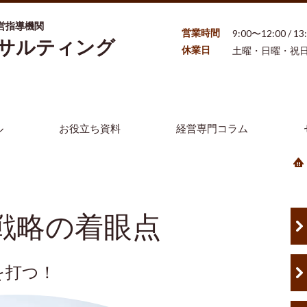
営指導機関
営業時間
9:00〜12:00 / 1
ンサルティング
休業日
土曜・日曜・祝
ル
お役立ち資料
経営専門コラム
戦略の着眼点
を打つ！