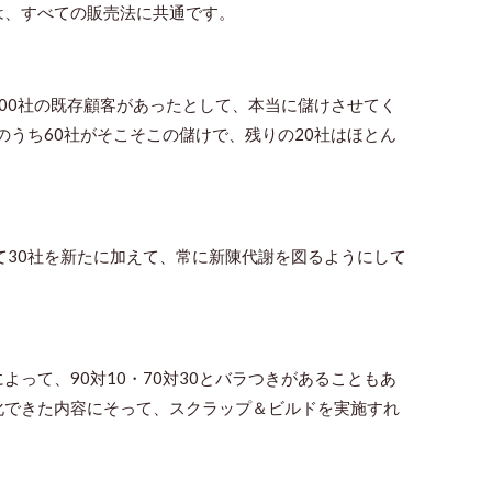
は、すべての販売法に共通です。
00
社の既存顧客があったとして、本当に儲けさせてく
のうち
60
社がそこそこの儲けで、残りの
20
社はほとん
て
30
社を新たに加えて、常に新陳代謝を図るようにして
によって、
90
対
10
・
70
対
30
とバラつきがあることもあ
化できた内容にそって、スクラップ＆ビルドを実施すれ