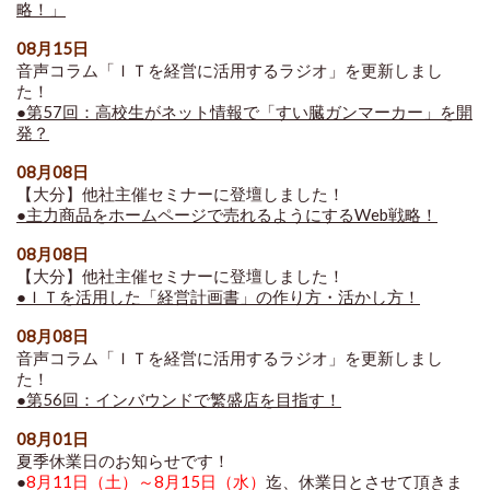
略！」
08月15日
音声コラム「ＩＴを経営に活用するラジオ」を更新しまし
た！
●第57回：高校生がネット情報で「すい臓ガンマーカー」を開
発？
08月08日
【大分】他社主催セミナーに登壇しました！
●主力商品をホームページで売れるようにするWeb戦略！
08月08日
【大分】他社主催セミナーに登壇しました！
●
ＩＴを活用した「経営計画書」の作り方・活かし方
！
08月08日
音声コラム「ＩＴを経営に活用するラジオ」を更新しまし
た！
●第56回：インバウンドで繁盛店を目指す！
08月01日
夏季休業日のお知らせです！
●
8月11日（土）～8月15日（水）
迄、休業日とさせて頂きま