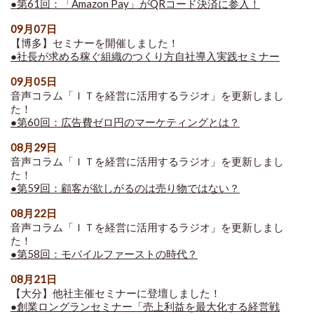
●第61回：「Amazon Pay」がQRコード決済に参入！
09月07日
【博多】セミナーを開催しました！
●社長が求める稼ぐ組織のつくり方自社導入実践セミナー
09月05日
音声コラム「ＩＴを経営に活用するラジオ」を更新しまし
た！
●第60回：広告費ゼロ円のマーケティングとは？
08月29日
音声コラム「ＩＴを経営に活用するラジオ」を更新しまし
た！
●第59回：顧客が欲しがるのは売り物ではない？
08月22日
音声コラム「ＩＴを経営に活用するラジオ」を更新しまし
た！
●第58回：モバイルファーストの時代？
08月21日
【大分】他社主催セミナーに登壇しました！
●創業ロングランセミナー「売上利益を最大化する経営戦