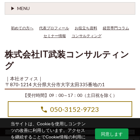
MENU
初めての方へ
代表プロフィール
お役立ち資料
経営専門コラム
セミナー情報
コンサルティング
株式会社IT武装コンサルティン
グ
｜本社オフィス｜
〒870-1214 大分県大分市大字太田335番地の1
【受付時間】09：00～17：00（土日祝を除く）
050-3152-9723
当サイトは、Cookieを使用しコンテン
ツの改善に利用しています。アクセス
Copyright© 2014-2026 株式会社IT武装コンサルティング All Rights Reserved.
同意します
を継続することでCookie情報の利用に